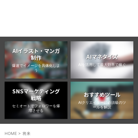
BongoBlog
AIイラスト・マンガ
AIマネタイズ
制作
AIを活用して最大効率で稼ぐ
爆速でイメージを具体化しよ
う
SNSマーケティング
おすすめツール
戦略
AIクリエイターに必須級のツ
セミオートでフォロワーを爆
ールを解説
増させる
HOME
>
将来