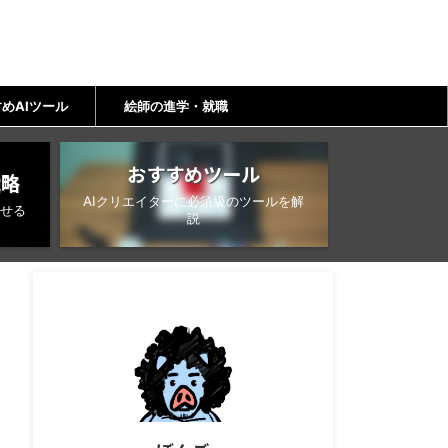
めAIツール
絵師の進学・就職
おすすめツール
戦略
AIクリエイターに必須級のツールを解
せる
説