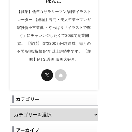
ぼんご
【職業】低年収サラリーマン/副業イラスト
レーター 【経歴】専門・美大卒業→マンガ
家挫折→営業職 ・やっぱり「イラストで稼
ぐ」にチャレンジしたくて30歳で副業開
始。 【実績】収益300万円超達成、毎月の
不労所得5桁超を1年以上継続中です。 【趣
味】MTG.漫画.映画大好き。
カテゴリー
アーカイブ