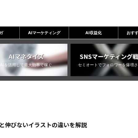
ガ
AIマーケティング
AI収益化
おすす
AIマネタイズ
SNSマーケティング
AIを活用して最大効率で稼ぐ
セミオートでフォロワーを爆増さ
ストと伸びないイラストの違いを解説