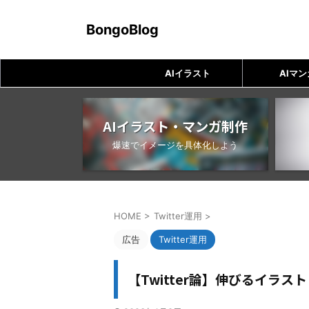
BongoBlog
AIイラスト
AIマン
AIイラスト・マンガ制作
爆速でイメージを具体化しよう
HOME
>
Twitter運用
>
広告
Twitter運用
【Twitter論】伸びるイラ