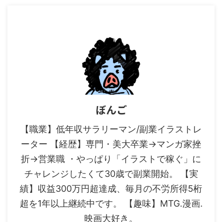
ぼんご
【職業】低年収サラリーマン/副業イラストレ
ーター 【経歴】専門・美大卒業→マンガ家挫
折→営業職 ・やっぱり「イラストで稼ぐ」に
チャレンジしたくて30歳で副業開始。 【実
績】収益300万円超達成、毎月の不労所得5桁
超を1年以上継続中です。 【趣味】MTG.漫画.
映画大好き。