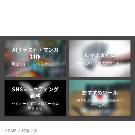
BongoBlog
AIイラスト・マンガ
AIマネタイズ
制作
AIを活用して最大効率で稼ぐ
爆速でイメージを具体化しよ
う
SNSマーケティング
おすすめツール
戦略
AIクリエイターに必須級のツ
セミオートでフォロワーを爆
ールを解説
増させる
HOME
>
時事ネタ