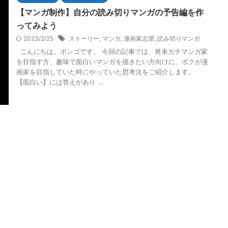
【マンガ制作】自分の読み切りマンガの予告編を作
ってみよう
2023/2/25
ストーリー
,
マンガ
,
漫画家志望
,
読み切りマンガ
こんにちは。ボンゴです。 今回の記事では、将来ガチマンガ家
を目指す方、趣味で面白いマンガを描きたい方向けに、ボクが漫
画家を目指していた時にやっていた思考法をご紹介します。
【面白い】には答えがあり ...