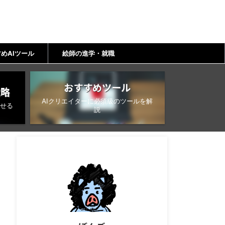
めAIツール
絵師の進学・就職
おすすめツール
戦略
AIクリエイターに必須級のツールを解
せる
説