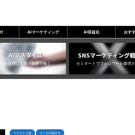
ガ
AIマーケティング
AI収益化
おすす
AIマネタイズ
SNSマーケティング
AIを活用して最大効率で稼ぐ
セミオートでフォロワーを爆増さ
イラスト上達
マンガの描き方