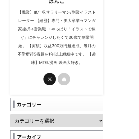
ぼんご
【職業】低年収サラリーマン/副業イラスト
レーター 【経歴】専門・美大卒業→マンガ
家挫折→営業職 ・やっぱり「イラストで稼
ぐ」にチャレンジしたくて30歳で副業開
始。 【実績】収益300万円超達成、毎月の
不労所得5桁超を1年以上継続中です。 【趣
味】MTG.漫画.映画大好き。
カテゴリー
アーカイブ