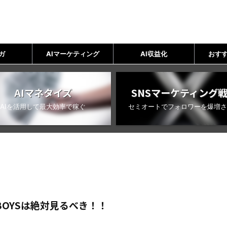
ガ
AIマーケティング
AI収益化
おすす
AIマネタイズ
SNSマーケティング
AIを活用して最大効率で稼ぐ
セミオートでフォロワーを爆増さ
BOYSは絶対見るべき！！