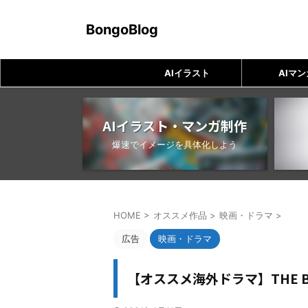
BongoBlog
AIイラスト
AIマン
AIイラスト・マンガ制作
爆速でイメージを具体化しよう
HOME
>
オススメ作品
>
映画・ドラマ
>
広告
映画・ドラマ
【オススメ海外ドラマ】THE 