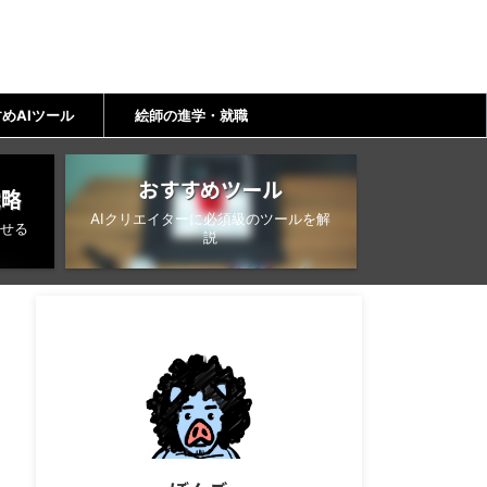
めAIツール
絵師の進学・就職
おすすめツール
戦略
AIクリエイターに必須級のツールを解
せる
説