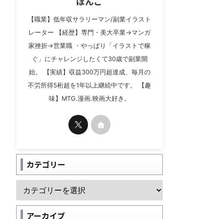
ぼんご
【職業】低年収サラリーマン/副業イラスト
レーター 【経歴】専門・美大卒業→マンガ
家挫折→営業職 ・やっぱり「イラストで稼
ぐ」にチャレンジしたくて30歳で副業開
始。 【実績】収益300万円超達成、毎月の
不労所得5桁超を1年以上継続中です。 【趣
味】MTG.漫画.映画大好き。
カテゴリー
アーカイブ