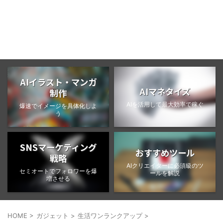
BongoBlog
AIイラスト・マンガ
AIマネタイズ
制作
AIを活用して最大効率で稼ぐ
爆速でイメージを具体化しよ
う
SNSマーケティング
おすすめツール
戦略
AIクリエイターに必須級のツ
セミオートでフォロワーを爆
ールを解説
増させる
HOME
>
ガジェット
>
生活ワンランクアップ
>