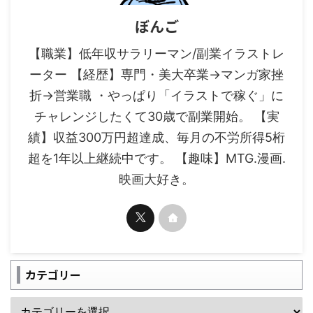
ぼんご
【職業】低年収サラリーマン/副業イラストレ
ーター 【経歴】専門・美大卒業→マンガ家挫
折→営業職 ・やっぱり「イラストで稼ぐ」に
チャレンジしたくて30歳で副業開始。 【実
績】収益300万円超達成、毎月の不労所得5桁
超を1年以上継続中です。 【趣味】MTG.漫画.
映画大好き。
カテゴリー