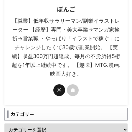
ぼんご
【職業】低年収サラリーマン/副業イラストレ
ーター 【経歴】専門・美大卒業→マンガ家挫
折→営業職 ・やっぱり「イラストで稼ぐ」に
チャレンジしたくて30歳で副業開始。 【実
績】収益300万円超達成、毎月の不労所得5桁
超を1年以上継続中です。 【趣味】MTG.漫画.
映画大好き。
カテゴリー