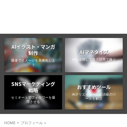
BongoBlog
AIイラスト・マンガ
AIマネタイズ
制作
AIを活用して最大効率で稼ぐ
爆速でイメージを具体化しよ
う
SNSマーケティング
おすすめツール
戦略
AIクリエイターに必須級のツ
セミオートでフォロワーを爆
ールを解説
増させる
HOME
>
プロフィール
>