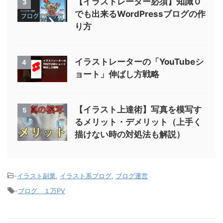
【イラストレーター必須】知識０
3
でも出来るWordPressブログの作
り方
イラストレーターの「YouTubeシ
4
ョート」伸ばし方戦略
【イラスト上達術】写真を模写す
5
るメリット・デメリット（上手く
描けない時の対処法も解説）
-
イラスト副業
,
イラスト系ブログ
,
ブログ運営
-
ブログ １万PV