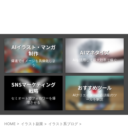
BongoBlog
AIイラスト・マンガ
AIマネタイズ
制作
AIを活用して最大効率で稼ぐ
爆速でイメージを具体化しよ
う
SNSマーケティング
おすすめツール
戦略
AIクリエイターに必須級のツ
セミオートでフォロワーを爆
ールを解説
増させる
HOME
>
イラスト副業
>
イラスト系ブログ
>