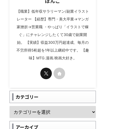
ぼんご
【職業】低年収サラリーマン/副業イラスト
レーター 【経歴】専門・美大卒業→マンガ
家挫折→営業職 ・やっぱり「イラストで稼
ぐ」にチャレンジしたくて30歳で副業開
始。 【実績】収益300万円超達成、毎月の
不労所得5桁超を1年以上継続中です。 【趣
味】MTG.漫画.映画大好き。
カテゴリー
アーカイブ