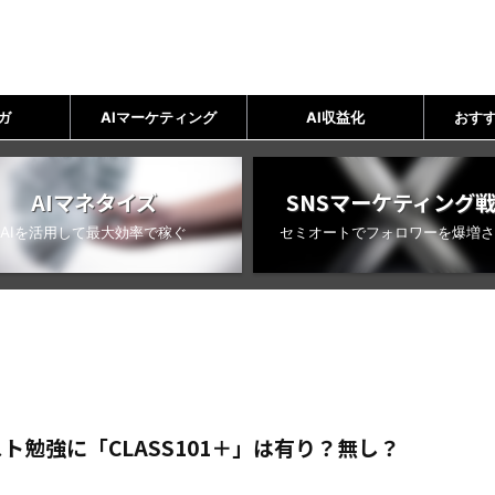
ガ
AIマーケティング
AI収益化
おすす
AIマネタイズ
SNSマーケティング
AIを活用して最大効率で稼ぐ
セミオートでフォロワーを爆増さ
勉強に「CLASS101＋」は有り？無し？