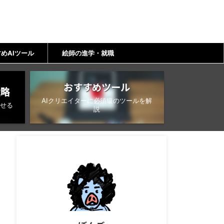
めAIツール
絵師の進学・就職
おすすめツール
戦略
AIクリエイターに必須級のツールを解
せる
説