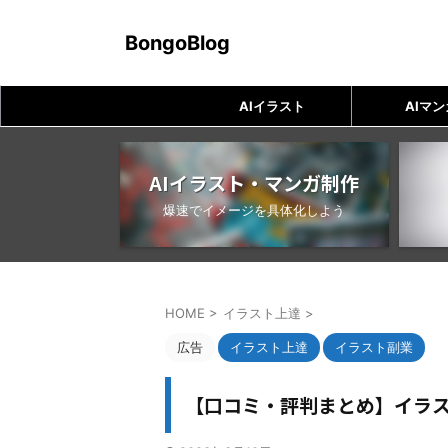
BongoBlog
AIイラスト
AIマン
AIイラスト・マンガ制作
爆速でイメージを具体化しよう
HOME
>
イラスト上達
>
広告
イラスト上達
イラスト副業
【口コミ・評判まとめ】イラスト