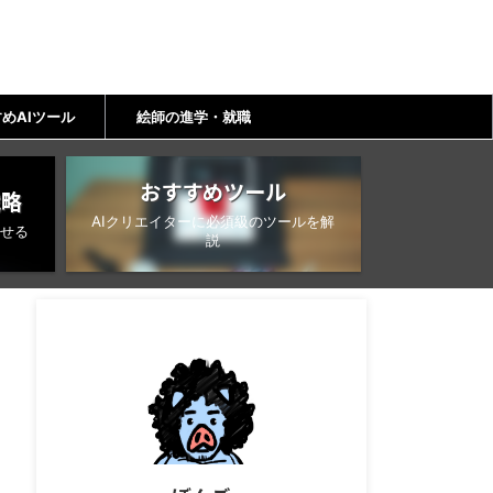
めAIツール
絵師の進学・就職
おすすめツール
戦略
AIクリエイターに必須級のツールを解
せる
説