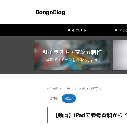
BongoBlog
AIイラスト
AIマン
AIイラスト・マンガ制作
爆速でイメージを具体化しよう
HOME
>
イラスト上達
>
模写
>
広告
模写
【動画】iPadで参考資料か