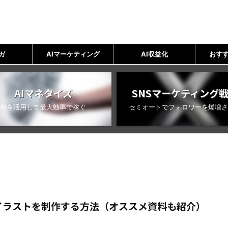
ガ
AIマーケティング
AI収益化
おすす
AIマネタイズ
SNSマーケティング
AIを活用して最大効率で稼ぐ
セミオートでフォロワーを爆増さ
らイラストを制作する方法（オススメ資料も紹介）