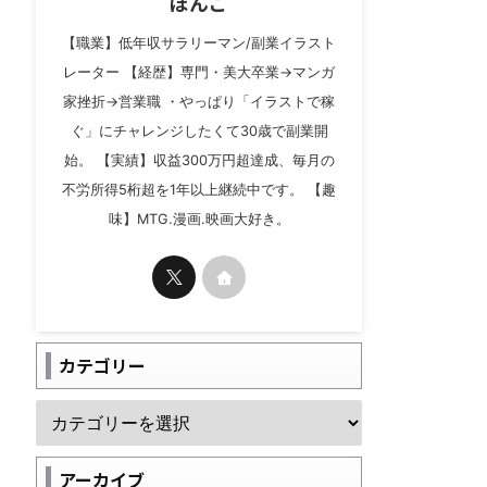
ぼんご
【職業】低年収サラリーマン/副業イラスト
レーター 【経歴】専門・美大卒業→マンガ
家挫折→営業職 ・やっぱり「イラストで稼
ぐ」にチャレンジしたくて30歳で副業開
始。 【実績】収益300万円超達成、毎月の
不労所得5桁超を1年以上継続中です。 【趣
味】MTG.漫画.映画大好き。
カテゴリー
アーカイブ