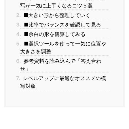
写が一気に上手くなるコツ５選
2.
■大きい形から整理していく
3.
■比率でバランスを確認して見る
4.
■余白の形を観察してみる
5.
■選択ツールを使って一気に位置や
大きさを調整
6.
参考資料を読み込んで「答え合わ
せ」
7.
レベルアップに最適なオススメの模
写対象