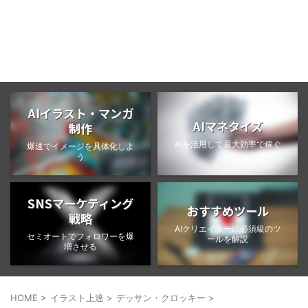
BongoBlog
AIイラスト・マンガ
AIマネタイズ
制作
AIを活用して最大効率で稼ぐ
爆速でイメージを具体化しよ
う
SNSマーケティング
おすすめツール
戦略
AIクリエイターに必須級のツ
セミオートでフォロワーを爆
ールを解説
増させる
HOME
>
イラスト上達
>
デッサン・クロッキー
>