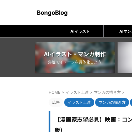
BongoBlog
AIイラスト
AIマン
AIイラスト・マンガ制作
爆速でイメージを具体化しよう
HOME
>
イラスト上達
>
マンガの描き方
>
広告
イラスト上達
マンガの描き方
【漫画家志望必見】映画：コ
版）