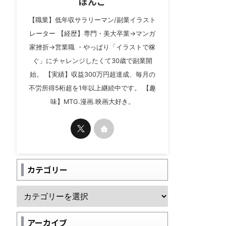
ぼんご
【職業】低年収サラリーマン/副業イラスト
レーター 【経歴】専門・美大卒業→マンガ
家挫折→営業職 ・やっぱり「イラストで稼
ぐ」にチャレンジしたくて30歳で副業開
始。 【実績】収益300万円超達成、毎月の
不労所得5桁超を1年以上継続中です。 【趣
味】MTG.漫画.映画大好き。
カテゴリー
アーカイブ