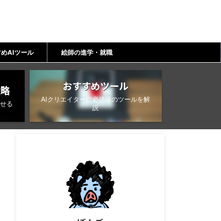
めAIツール
絵師の進学・就職
おすすめツール
戦略
AIクリエイターに必須級のツールを解
せる
説