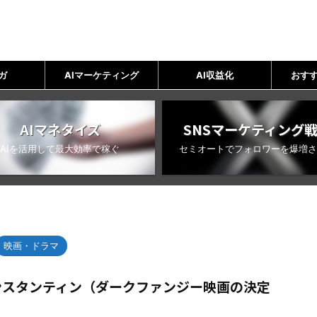
ガ
AIマーケティング
AI収益化
おすす
AIマネタイズ
SNSマーケティング
AIを活用して最大効率で稼ぐ
セミオートでフォロワーを爆増さ
映画・ドラマ
ンスタンティン（ダークファンジー映画の決定