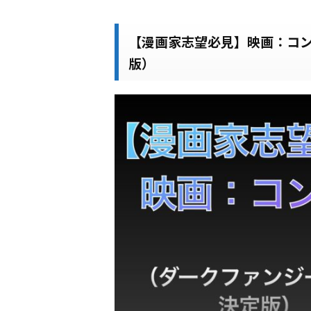
【漫画家志望必見】映画：コ
版）