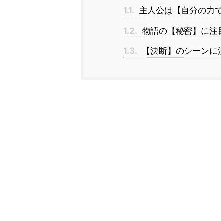
1.1.
主人公は【自分の力
1.2.
物語の【秘密】に注
1.3.
【決断】のシーンに