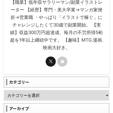
【職業】低年収サラリーマン/副業イラストレ
ーター 【経歴】専門・美大卒業→マンガ家挫
折→営業職 ・やっぱり「イラストで稼ぐ」に
チャレンジしたくて30歳で副業開始。 【実
績】収益300万円超達成、毎月の不労所得5桁
超を1年以上継続中です。 【趣味】MTG.漫画.
映画大好き。
カテゴリー
アーカイブ