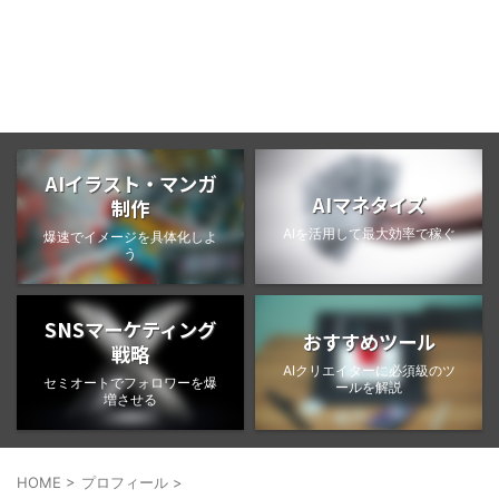
BongoBlog
AIイラスト・マンガ
AIマネタイズ
制作
AIを活用して最大効率で稼ぐ
爆速でイメージを具体化しよ
う
SNSマーケティング
おすすめツール
戦略
AIクリエイターに必須級のツ
セミオートでフォロワーを爆
ールを解説
増させる
HOME
>
プロフィール
>