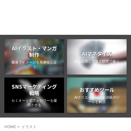
BongoBlog
AIイラスト・マンガ
AIマネタイズ
制作
AIを活用して最大効率で稼ぐ
爆速でイメージを具体化しよ
う
SNSマーケティング
おすすめツール
戦略
AIクリエイターに必須級のツ
セミオートでフォロワーを爆
ールを解説
増させる
HOME
>
イラスト