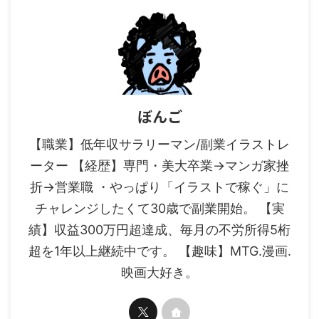
ぼんご
【職業】低年収サラリーマン/副業イラストレ
ーター 【経歴】専門・美大卒業→マンガ家挫
折→営業職 ・やっぱり「イラストで稼ぐ」に
チャレンジしたくて30歳で副業開始。 【実
績】収益300万円超達成、毎月の不労所得5桁
超を1年以上継続中です。 【趣味】MTG.漫画.
映画大好き。