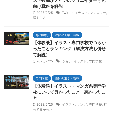
スト投稿がメインのクリエイターさん
向け戦略を解説
2023/2/25
Twitter
,
イラスト
,
フォロワー
,
増やし方
専門学校
絵師の進学・就職
【体験談】イラスト専門学校でつらか
ったことランキング（解決方法も併せ
て解説）
2023/2/25
つらい
,
イラスト
,
専門学校
専門学校
絵師の進学・就職
【体験談】イラスト・マンガ系専門学
校にいって良かったこと・悪かったこ
と
2023/2/25
イラスト
,
マンガ
,
専門学校
,
行
って良かった